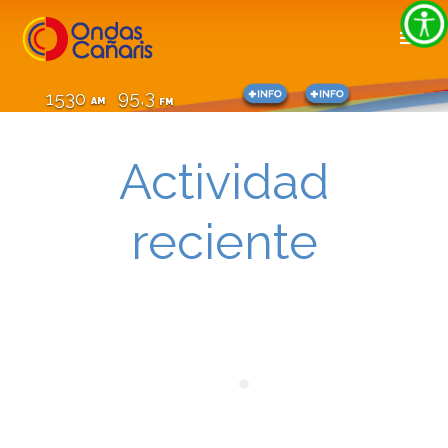
95,3
1530
AM
FM
Actividad
reciente