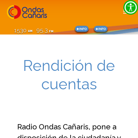
95,3
1530
AM
FM
Rendición de
cuentas
Radio Ondas Cañaris, pone a
disposición de la ciudadanía y