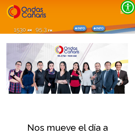
95,3
1530
AM
FM
Nos mueve el día a