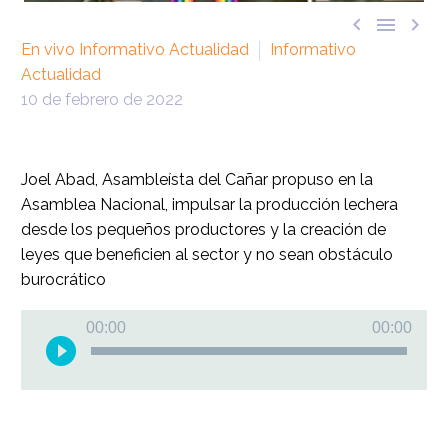



En vivo Informativo Actualidad
Informativo
Actualidad
10 de febrero de 2022
Joel Abad, Asambleísta del Cañar propuso en la
Asamblea Nacional, impulsar la producción lechera
desde los pequeños productores y la creación de
leyes que beneficien al sector y no sean obstáculo
burocrático
Reproductor
00:00
00:00
de
audio