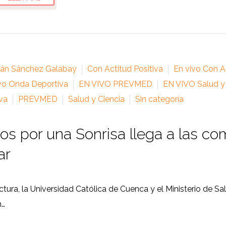
ián Sánchez Galabay
Con Actitud Positiva
En vivo Con Ac
vo Onda Deportiva
EN VIVO PREVMED
EN VIVO Salud y
va
PREVMED
Salud y Ciencia
Sin categoría
os por una Sonrisa llega a las c
ar
ectura, la Universidad Católica de Cuenca y el Ministerio de S
n…