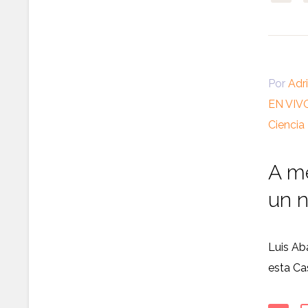
Por
Adr
EN VI
Ciencia
A me
un n
Luis Ab
esta Ca