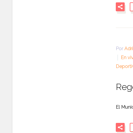
Por
Adr
En vi
Deporti
Rege
El Muni