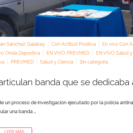
ián Sánchez Galabay
Con Actitud Positiva
En vivo Con Ac
vo Onda Deportiva
EN VIVO PREVMED
EN VIVO Salud y
va
PREVMED
Salud y Ciencia
Sin categoría
rticulan banda que se dedicaba a
e un proceso de investigación ejecutado por la policía antina
cular una banda …
LEER MÁS