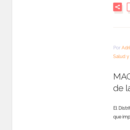
Por
Adr
Salud y
MAG
de l
El Dist
que imp