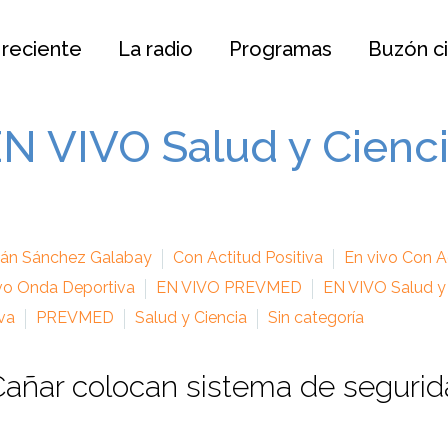
 reciente
La radio
Programas
Buzón c
N VIVO Salud y Cienc
ián Sánchez Galabay
Con Actitud Positiva
En vivo Con Ac
vo Onda Deportiva
EN VIVO PREVMED
EN VIVO Salud y
va
PREVMED
Salud y Ciencia
Sin categoría
Cañar colocan sistema de seguri