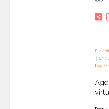
esto…
Por
Adr
En vi
Deporti
Agen
virt
Desde l