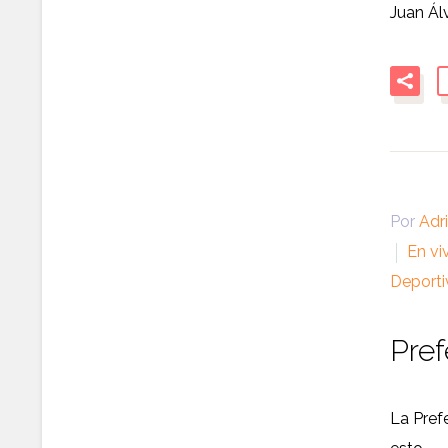
Juan Ál
Por
Adr
En vi
Deporti
Pref
La Pref