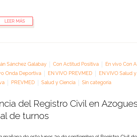
LEER MÁS
ián Sánchez Galabay
Con Actitud Positiva
En vivo Con Ac
vo Onda Deportiva
EN VIVO PREVMED
EN VIVO Salud y
va
PREVMED
Salud y Ciencia
Sin categoría
cia del Registro Civil en Azogue
ual de turnos
a mañana de este lunes 2o de septiembre el Registro Civil de