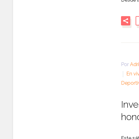
Por
Adr
En vi
Deporti
Inve
hono
Este sáb