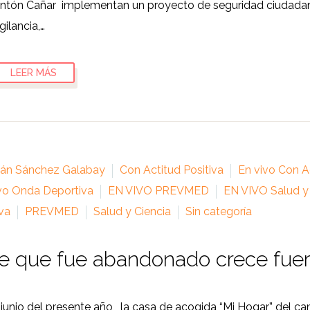
antón Cañar implementan un proyecto de seguridad ciudadana,
gilancia,…
LEER MÁS
ián Sánchez Galabay
Con Actitud Positiva
En vivo Con Ac
vo Onda Deportiva
EN VIVO PREVMED
EN VIVO Salud y
va
PREVMED
Salud y Ciencia
Sin categoría
e que fue abandonado crece fuer
e junio del presente año, la casa de acogida “Mi Hogar” del c