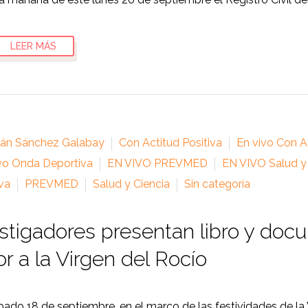
LEER MÁS
ián Sánchez Galabay
Con Actitud Positiva
En vivo Con Ac
vo Onda Deportiva
EN VIVO PREVMED
EN VIVO Salud y
va
PREVMED
Salud y Ciencia
Sin categoría
stigadores presentan libro y doc
r a la Virgen del Rocío
ado 18 de septiembre, en el marco de las festividades de la Vi