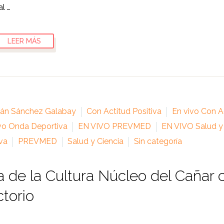
l …
LEER MÁS
ián Sánchez Galabay
Con Actitud Positiva
En vivo Con Ac
vo Onda Deportiva
EN VIVO PREVMED
EN VIVO Salud y
va
PREVMED
Salud y Ciencia
Sin categoría
 de la Cultura Núcleo del Cañar
ctorio