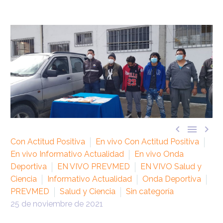



Con Actitud Positiva
En vivo Con Actitud Positiva
En vivo Informativo Actualidad
En vivo Onda
Deportiva
EN VIVO PREVMED
EN VIVO Salud y
Ciencia
Informativo Actualidad
Onda Deportiva
PREVMED
Salud y Ciencia
Sin categoría
25 de noviembre de 2021