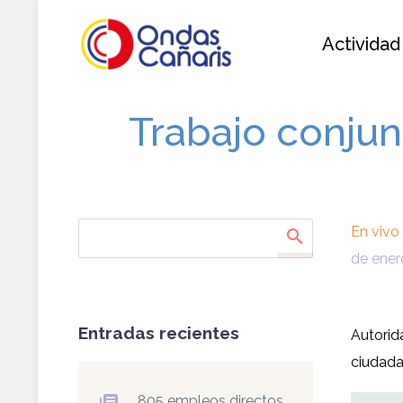
Actividad
Trabajo conjun
En vivo
de ener
Entradas recientes
Autorid
ciudada
805 empleos directos