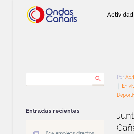
Actividad
Por
Adr
En vi
Deporti
Entradas recientes
Junt
Cañ
805 empleos directos