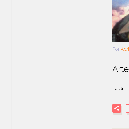
Por
Adr
Arte
La Unid