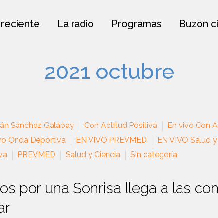
 reciente
La radio
Programas
Buzón c
2021 octubre
ián Sánchez Galabay
Con Actitud Positiva
En vivo Con Ac
vo Onda Deportiva
EN VIVO PREVMED
EN VIVO Salud y
va
PREVMED
Salud y Ciencia
Sin categoría
os por una Sonrisa llega a las c
ar