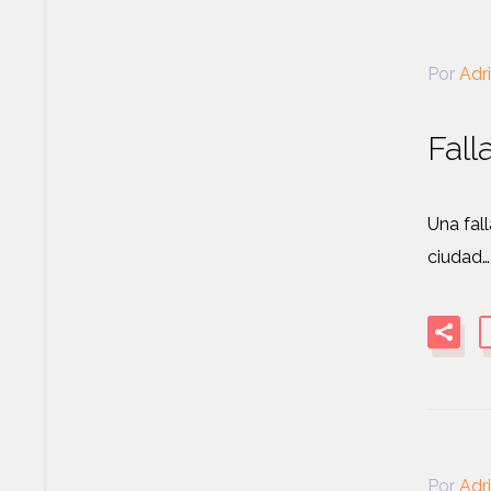
Por
Adr
Fall
Una fal
ciudad…
Por
Adr