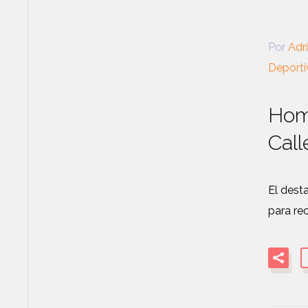
Por
Adr
Deporti
Hom
Call
El dest
para rec